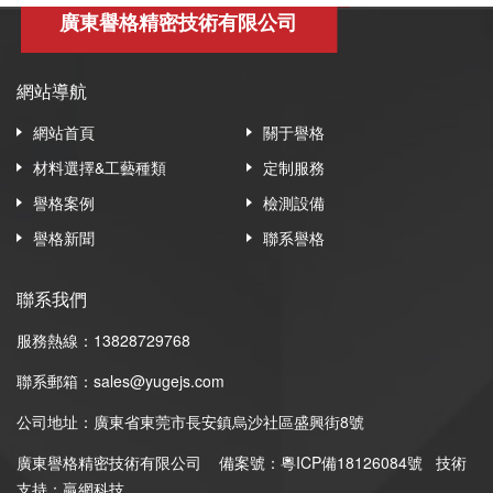
廣東譽格精密技術有限公司
網站導航
網站首頁
關于譽格
材料選擇&工藝種類
定制服務
譽格案例
檢測設備
譽格新聞
聯系譽格
聯系我們
服務熱線：13828729768
聯系郵箱：sales@yugejs.com
公司地址：廣東省東莞市長安鎮烏沙社區盛興街8號
廣東譽格精密技術有限公司
備案號：
粵ICP備18126084號
技術
支持：贏網科技