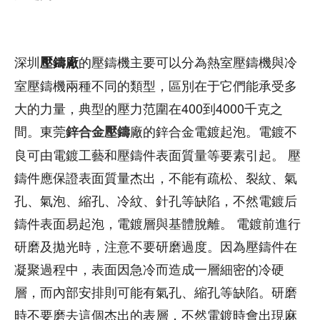
深圳
的壓鑄機主要可以分為熱室壓鑄機與冷
壓鑄廠
室壓鑄機兩種不同的類型，區別在于它們能承受多
大的力量，典型的壓力范圍在400到4000千克之
間。東莞
廠的鋅合金電鍍起泡。電鍍不
鋅合金壓鑄
良可由電鍍工藝和壓鑄件表面質量等要素引起。 壓
鑄件應保證表面質量杰出，不能有疏松、裂紋、氣
孔、氣泡、縮孔、冷紋、針孔等缺陷，不然電鍍后
鑄件表面易起泡，電鍍層與基體脫離。 電鍍前進行
研磨及拋光時，注意不要研磨過度。因為壓鑄件在
凝聚過程中，表面因急冷而造成一層細密的冷硬
層，而內部安排則可能有氣孔、縮孔等缺陷。研磨
時不要磨去這個杰出的表層，不然電鍍時會出現麻