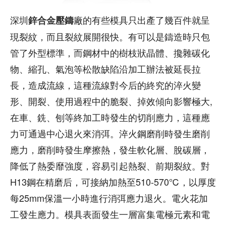
深圳
廠的有些模具只出產了幾百件就呈
鋅合金壓鑄
現裂紋，而且裂紋展開很快。有可以是鑄造時只包
管了外型標準，而鋼材中的樹枝狀晶體、攙雜碳化
物、縮孔、氣泡等松散缺陷沿加工辦法被延長拉
長，造成流線，這種流線對今后的終究的淬火變
形、開裂、使用過程中的脆裂、掉效傾向影響極大,
在車、銑、刨等終加工時發生的切削應力，這種應
力可通過中心退火來消弭。淬火鋼磨削時發生磨削
應力，磨削時發生摩擦熱，發生軟化層、脫碳層，
降低了熱委靡強度，容易引起熱裂、前期裂紋。對
H13鋼在精磨后，可接納加熱至510-570℃，以厚度
每25mm保溫一小時進行消弭應力退火。電火花加
工發生應力。模具表面發生一層富集電極元素和電