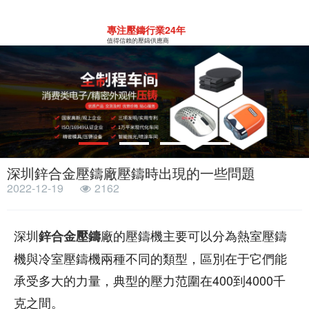
專注壓鑄行業24年
值得信賴的壓鑄供應商
深圳鋅合金壓鑄廠壓鑄時出現的一些問題
2022-12-19
2162
深圳
廠的壓鑄機主要可以分為熱室壓鑄
鋅合金壓鑄
機與冷室壓鑄機兩種不同的類型，區別在于它們能
承受多大的力量，典型的壓力范圍在400到4000千
克之間。